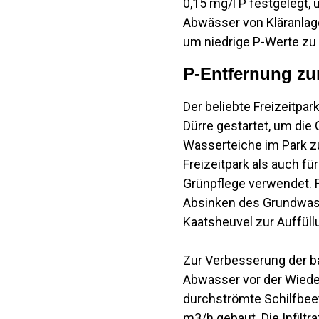
0,15 mg/l P festgelegt
Abwässer von Kläranlage
um niedrige P-Werte zu 
P-Entfernung z
Der beliebte Freizeitpa
Dürre gestartet, um d
Wasserteiche im Park z
Freizeitpark als auch f
Grünpflege verwendet. 
Absinken des Grundwass
Kaatsheuvel zur Auffüll
Zur Verbesserung der b
Abwasser vor der Wieder
durchströmte Schilfbeet
m3/h gebaut. Die Infiltr