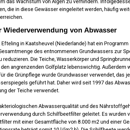
, um das Wachstum von Algen zu verhindern. Infolgedes
n, die in diese Gewässer eingeleitet werden, häufig wei
erreichen.
ur Wiederverwendung von Abwasser
rk Efteling in Kaatsheuvel (Niederlande) hat ein Program
ie Gesamtmenge des entnommenen Grundwassers zur Spe
u reduzieren. Die Teiche, Wasserkörper und Springbrunn
ür den angrenzenden Golfplatz lebenswichtig. Außerdem w
Für die Grünpflege wurde Grundwasser verwendet, das j
erspiegels geführt hat. Daher wird seit 1997 das Abwas
ung der Teiche verwendet.
akteriologischen Abwasserqualität und des Nährstoffge
verwendung durch Schilfbeetfilter geleitet. Es wurden vi
filter mit einer Gesamtfläche von 8.000 m2 und einer G
ationsrate beträgt somit 10 l/(m2.h). Die Schilfbeete werd