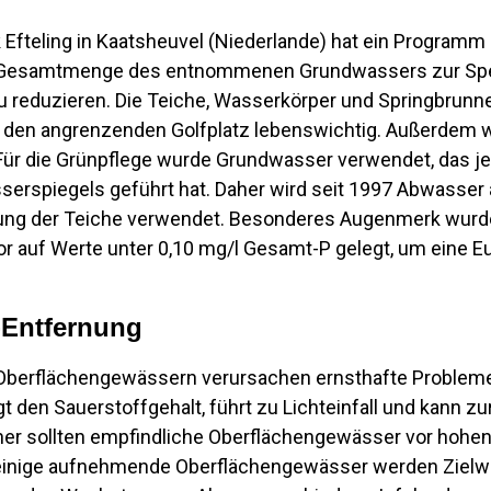
rk Efteling in Kaatsheuvel (Niederlande) hat ein Program
ie Gesamtmenge des entnommenen Grundwassers zur Spe
u reduzieren. Die Teiche, Wasserkörper und Springbrunn
ür den angrenzenden Golfplatz lebenswichtig. Außerdem w
Für die Grünpflege wurde Grundwasser verwendet, das j
erspiegels geführt hat. Daher wird seit 1997 Abwasser 
lung der Teiche verwendet. Besonderes Augenmerk wurd
 auf Werte unter 0,10 mg/l Gesamt-P gelegt, um eine E
P-Entfernung
 Oberflächengewässern verursachen ernsthafte Problem
 den Sauerstoffgehalt, führt zu Lichteinfall und kann zu
aher sollten empfindliche Oberflächengewässer vor hohe
einige aufnehmende Oberflächengewässer werden Zielwer