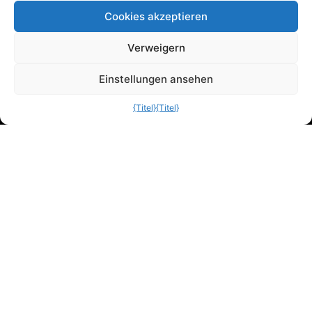
Kontakt
Cookies akzeptieren
Deutsch
Verweigern
Links
Einstellungen ansehen
Datenschutzbestimmungen
Cookie-Richtlinie
{Titel}
{Titel}
Anmeldung zum Newsletter
Kontakt
Hegedyk 2 8601 ZR Sneek Die Niederlande
+31 (0) 515 79 65 50
info@brightwork.nl