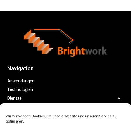
Navigation
Anwendungen
Technologien
Dienste
Beratung
Projekte
Wir verwenden Cookies, um unsere Website und unseren Service zu
optimieren.
Ressourcen