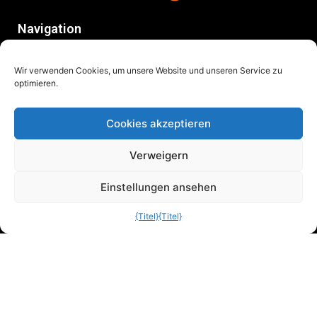
Navigation
Anwendungen
Wir verwenden Cookies, um unsere Website und unseren Service zu
Technologien
optimieren.
Dienste
Beratung
Cookies akzeptieren
Projekte
Verweigern
Ressourcen
Kontakt
Einstellungen ansehen
Deutsch
{Titel}
{Titel}
Links
Datenschutzbestimmungen
Cookie-Richtlinie
Anmeldung zum Newsletter