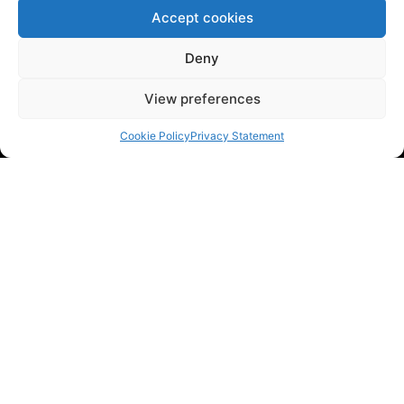
Contact
Accept cookies
English (UK)
Deny
Links
View preferences
Privacy Policy
Cookie Policy
Cookie Policy
Privacy Statement
Subscribe to Newsletter
Contact
Hegedyk 2 8601 ZR Sneek The Netherlands
+31 (0) 515 79 65 50
info@brightwork.nl
Copyright © 2026 Brightwork BV