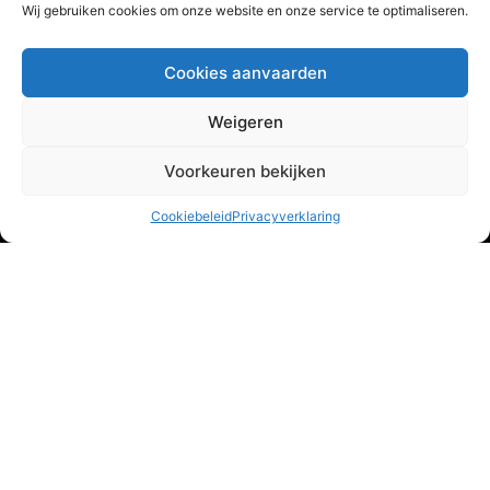
Bronnen
Wij gebruiken cookies om onze website en onze service te optimaliseren.
Contact
Nederlands
Cookies aanvaarden
Links
Weigeren
Privacybeleid
Voorkeuren bekijken
Cookiebeleid
Cookiebeleid
Privacyverklaring
Abonneren op nieuwsbrief
Contact
Hegedyk 2 8601 ZR Sneek Nederland
+31 (0) 515 79 65 50
info@brightwork.nl