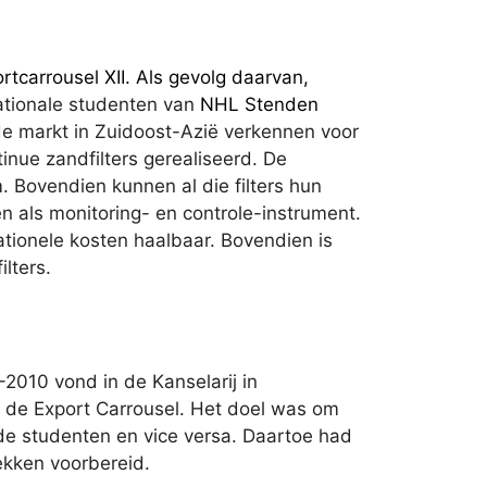
tcarrousel XII. Als gevolg daarvan,
tionale studenten van
NHL Stenden
de markt in Zuidoost-Azië verkennen voor
tinue zandfilters gerealiseerd. De
. Bovendien kunnen al die filters hun
en als monitoring- en controle-instrument.
ationele kosten haalbaar. Bovendien is
lters.
2010 vond in de Kanselarij in
n de Export Carrousel. Het doel was om
 de studenten en vice versa. Daartoe had
ekken voorbereid.