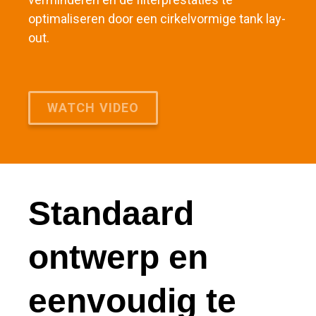
optimaliseren door een cirkelvormige tank lay-
out.
WATCH VIDEO
Standaard
ontwerp en
eenvoudig te