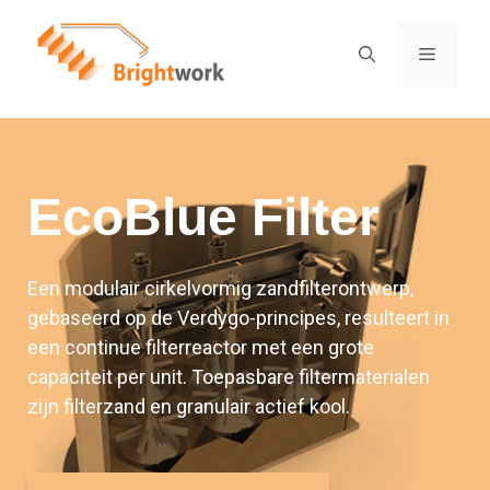
EcoBlue Filter
Een modulair cirkelvormig zandfilterontwerp,
gebaseerd op de Verdygo-principes, resulteert in
een continue filterreactor met een grote
capaciteit per unit. Toepasbare filtermaterialen
zijn filterzand en granulair actief kool.